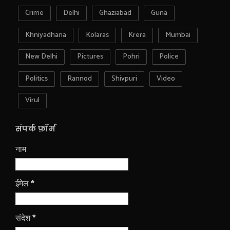
Crime
Delhi
Ghaziabad
Guna
Khniyadhana
Kolaras
Krera
Mumbai
New Delhi
Pictures
Pohri
Police
Politics
Rannod
Shivpuri
Video
Virul
संपर्क फ़ॉर्म
नाम
ईमेल
*
संदेश
*