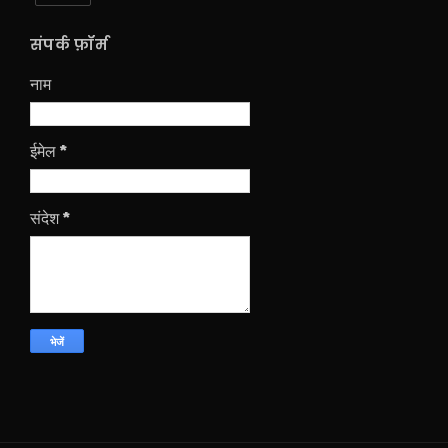
संपर्क फ़ॉर्म
नाम
ईमेल
*
संदेश
*