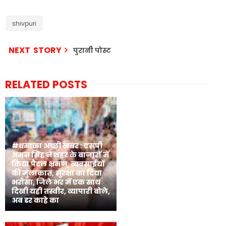
shivpuri
NEXT STORY
पुरानी पोस्ट
RELATED POSTS
#धमाका अच्छी खबर : एसपी
अमन सिंह ने शहर के बाजारों में
किया पैदल भ्रमण, व्यवसाईयों
की मुलाक़ात, सुरक्षा का दिया
भरोसा, जिले भर में एक साथ
दिखी यही तस्वीर, व्यापारी बोले,
अब डर काहे का