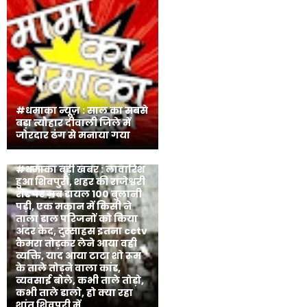
#धमाका न्यूज़ : साल का सबसे
बड़ा त्यौहार दीवाली जिले में
जोरदार ढंग से मनाया गया
#धमाका बड़ी खबर : लावारिश
हुआ शिवपुरी, शहर की राजेश्वरी
रोड पर ज़ब डायल 100 बुलानी
पड़ी, एक मकान में किसी ने
ताला डाल परिजनों को किया
अंदर कैद, दुस्साहस इतना cctv
कैमरा तोड़कर लेने आया वही
व्यक्ति, याद आया टाटा शो रूम
के ताले तोड़ने वाला कांड,
व्यवसाई बोले, कभी ताले तोड़ो,
कभी ताले डालो, हो क्या रहा
शांत शिवपुरी में