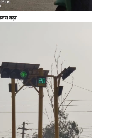
 समय बढ़ा