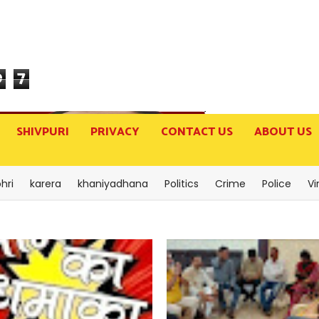
9
7
SHIVPURI
PRIVACY
CONTACT US
ABOUT US
hri
karera
khaniyadhana
Politics
Crime
Police
Vi