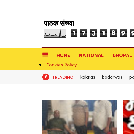
पाठक संख्या
1
7
3
1
8
9
HOME
NATIONAL
BHOPAL
Cookies Policy
TRENDING
kolaras
badarwas
po