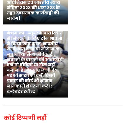
अधिनियम एवं भारतीय न्याय
संहिता 2023 की धारा 223 के
तहत दण्डात्मक कार्यवाही की
जावेगी
#धमाका_न्यूज: आपात स्थिति
से निपटने के लिए टीम भावना
से किया जाए काम, भारतीय
सेना, वायु सेना या नौसेना के
जवानों या सैन्य अधिकारी,
जवानों के वाहनों की आवाजाही
देखें तो वीडियो या रील नहीं
बनाना है और सोशल मीडिया
पर भी साझा ना करें, किसी
प्रकार की कोई भी भ्रामक
जानकारी शेयर ना करें। :
कलेक्टर रवीन्द्र
कोई टिप्पणी नहीं