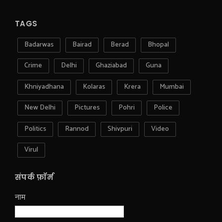
TAGS
Badarwas
Bairad
Berad
Bhopal
Crime
Delhi
Ghaziabad
Guna
Khniyadhana
Kolaras
Krera
Mumbai
New Delhi
Pictures
Pohri
Police
Politics
Rannod
Shivpuri
Video
Virul
संपर्क फ़ॉर्म
नाम