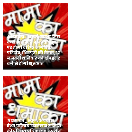
#धमाका_अलर्ट: कत्था मिल
के सामने डेली पब्लिक स्कूल
पर होगी वरिष्ठ नागरिक
परिसँघ, शिवपुरी की बैठक, 17
जनवरी शनिवार को दोपहर 2
बजे से होगी शुरुआत
#धमाका_न्यूज: अग्रवाल,
वैश्य परिचय सम्मेलन समिति
की परिचय पत्रिका 50 रुपये में