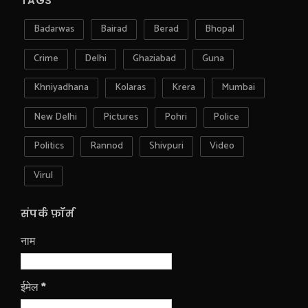
TAGS
Badarwas
Bairad
Berad
Bhopal
Crime
Delhi
Ghaziabad
Guna
Khniyadhana
Kolaras
Krera
Mumbai
New Delhi
Pictures
Pohri
Police
Politics
Rannod
Shivpuri
Video
Virul
संपर्क फ़ॉर्म
नाम
ईमेल
*