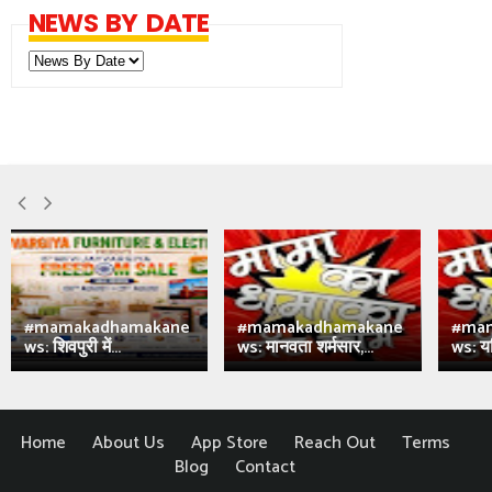
NEWS BY DATE
#mamakadhamakane
#mamakadhamakane
#ma
ws: शिवपुरी में...
ws: मानवता शर्मसार,...
ws: य
Home
About Us
App Store
Reach Out
Terms
Blog
Contact