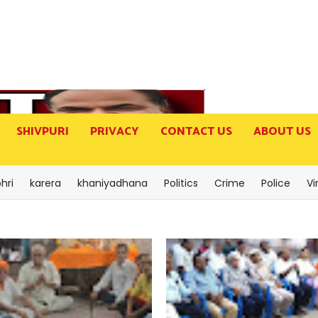
SHIVPURI
PRIVACY
CONTACT US
ABOUT US
hri
karera
khaniyadhana
Politics
Crime
Police
Vi