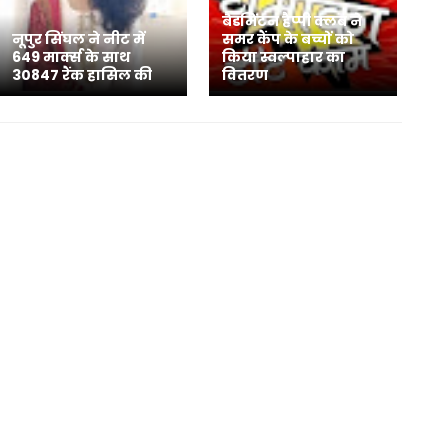
बैडमिंटन हैप्पी क्लब ने
नूपुर सिंघल ने नीट में
समर कैंप के बच्चों को
649 मार्क्स के साथ
किया स्वल्पाहार का
30847 रैंक हासिल की
वितरण