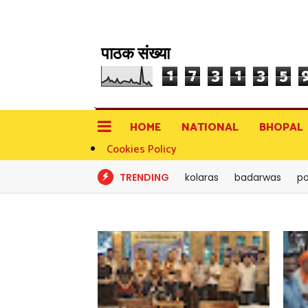
पाठक संख्या
1
7
3
1
3
5
HOME
NATIONAL
BHOPAL
Cookies Policy
TRENDING
kolaras
badarwas
po