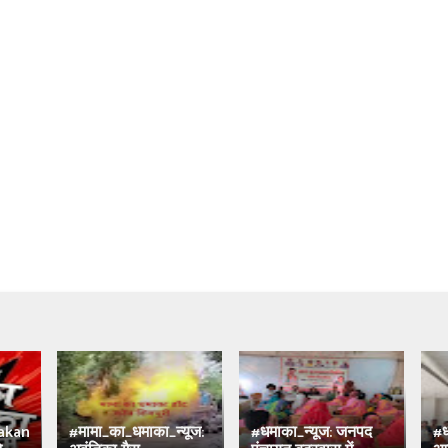
akan
#मामा_का_धमाका_न्यूज:
#धमाका_न्यूज: जनपद
#ध