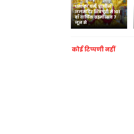
धमाका धर्म: प्राचीन
जलमंदिर शिवपुरी में 101
वाँ वार्षिक ब्रह्मोत्सव 7
जून से
कोई टिप्पणी नहीं