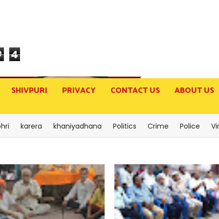
9
4
SHIVPURI
PRIVACY
CONTACT US
ABOUT US
hri
karera
khaniyadhana
Politics
Crime
Police
Vi