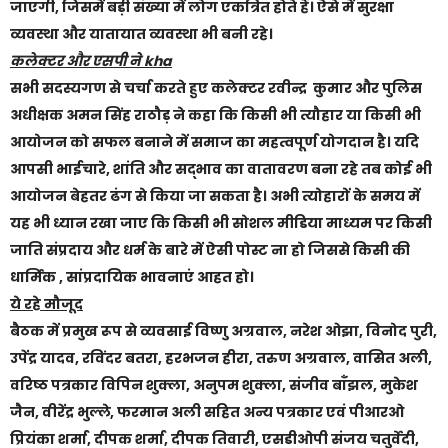
जाएगी, जिसमें बड़ी संख्या में लोग एकत्रित होते हैं। ऐसे में सुरक्षा
व्यवस्था और यातायात व्यवस्था भी बनी रहे।
कलेक्टर और एसपी ने kha
सभी सदस्यगण से चर्चा करते हुए कलेक्टर रवीन्द्र कुमार और पुलिस
अधीक्षक अमन सिंह राठौड़ ने कहा कि किसी भी त्यौहार या किसी भी
आयोजन को सफल बनाने में समाज का महत्वपूर्ण योगदान है। यदि
आपसी भाईचारे, शांति और सद्भाव का वातावरण बना रहे तब कोई भी
आयोजन बेहतर ढंग से किया जा सकता है। अभी त्योहारों के समय में
यह भी ध्यान रखा जाए कि किसी भी सोशल मीडिया माध्यम पर किसी
जाति संप्रदाय और धर्म के बारे में ऐसी पोस्ट ना हो जिससे किसी की
धार्मिक , सांप्रदायिक भावनाएं आहत हो।
ये रहे मौजूद
बैठक में प्रमुख रूप से व्यवसाई विष्णु अग्रवाल, नरेश ओझा, विनोद पुरी,
उपेंद्र यादव, रविंदर बतरा, हरभजन हीरा, तरुण अग्रवाल, वासित अली,
वरिष्ठ पत्रकार विपिन शुक्ला, अनुपम शुक्ला, संजीव बाँझल, मुकेश
जैन, वीरेंद्र भुल्ले, फरमान अली सहित अन्य पत्रकार एवं पीआरओ
प्रियंका शर्मा, दीपक शर्मा, दीपक तिवारी, एसडीओपी संजय चतुर्वेदी,