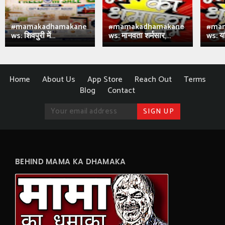
#mamakadhamakane
#mamakadhamakane
#ma
ws: शिवपुरी में...
ws: मानवता शर्मसार,...
ws: य
Home
About Us
App Store
Reach Out
Terms
Blog
Contact
BEHIND MAMA KA DHAMAKA