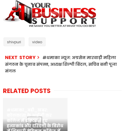
shivpuri
video
NEXT STORY
#धमाका न्यूज: अग्रसेन मारवाड़ी महिला
संगठन के चुनाव संपन्न, अध्यक्ष शिल्पी बिंदल, सचिव बनी पूजा
मंगल
RELATED POSTS
#धमाका_बड़ी_खबर:
कोलकाता के आईजी कर
कॉलेज में डॉक्टर से हुए
हत्याकांड और दरिंदगी के विरोध