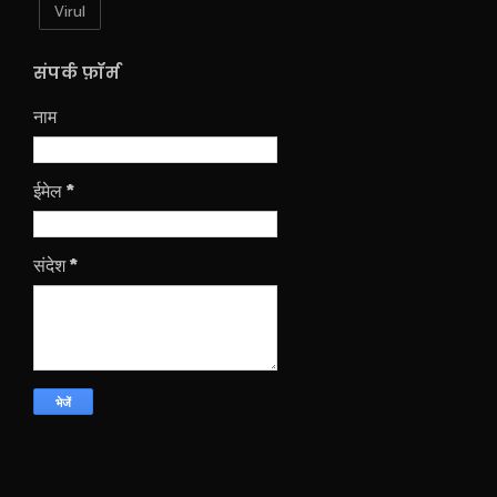
Virul
संपर्क फ़ॉर्म
नाम
ईमेल
*
संदेश
*