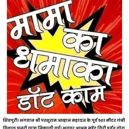
शिवपुरी। भगवान श्री परशुराम आव्हान महायज्ञ के पूर्व 501 मीटर लंबी
विशाल चुनरी यात्रा निकाली गई। भृगुवर आश्रम महेंद्र गिरी पर्वत गोरा