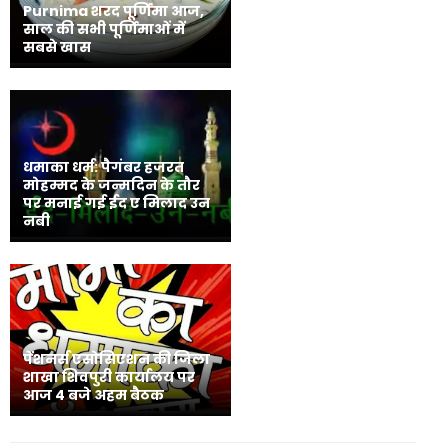
Purnima शरद पूर्णिमा आज,
साल की सभी पूर्णिमाओं में
सबसे खास
धमाका धर्म: पैगंबर हजरत
मोहम्मद के जन्मदिन के तौर
पर मनाई गई ईद ए मिलाद उन
नबी
पेंशनर्स एसोसिएशन की जिला
शाखा शिवपुरी कार्यालय पर
आज 4 बजे अहम बैठक