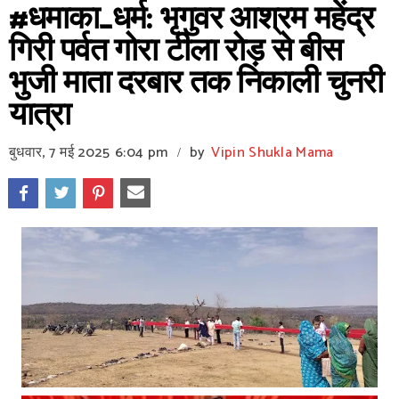
#धमाका_धर्म: भृगुवर आश्रम महेंद्र
गिरी पर्वत गोरा टीला रोड़ से बीस
भुजी माता दरबार तक निकाली चुनरी
यात्रा
बुधवार, 7 मई 2025
6:04 pm
by
Vipin Shukla Mama
/