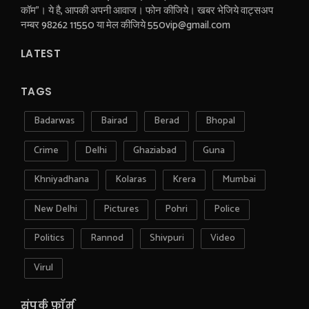
कॉम"। ये है, आपकी अपनी आवाज। फोन कीजिये। खबर भेजिये वाट्सअप
नम्बर 98262 11550 या मेल कीजिये 550vip@gmail.com
LATEST
TAGS
Badarwas
Bairad
Berad
Bhopal
Crime
Delhi
Ghaziabad
Guna
Khniyadhana
Kolaras
Krera
Mumbai
New Delhi
Pictures
Pohri
Police
Politics
Rannod
Shivpuri
Video
Virul
संपर्क फ़ॉर्म