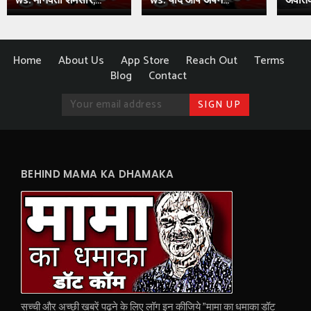
ws: मानवता शर्मसार,...
ws: यदि आप अपने...
अवंतिक
Home
About Us
App Store
Reach Out
Terms
Blog
Contact
BEHIND MAMA KA DHAMAKA
सच्ची और अच्छी खबरें पढ़ने के लिए लॉग इन कीजिये "मामा का धमाका डॉट