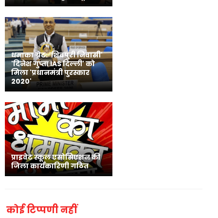
धमाका ग्रेट: 'शिवपुरी निवासी'
'दिनेश गुप्ता IAS दिल्ली' को
मिला 'प्रधानमंत्री पुरस्कार
2020'
प्राइवेट स्कूल एसोसिएशन की
जिला कार्यकारिणी गठित
कोई टिप्पणी नहीं