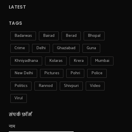
LATEST
TAGS
Badarwas
Bairad
Berad
Bhopal
Crime
Delhi
Ghaziabad
Guna
Khniyadhana
Kolaras
Krera
Mumbai
New Delhi
Pictures
Pohri
Police
Politics
Rannod
Shivpuri
Video
Virul
संपर्क फ़ॉर्म
नाम