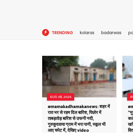
TRENDING
kolaras
badarwas
po
AUG 08, 2026
A
#mamakadhamakanews: शहर में
#
रात भर से रहम दिल बारिश, पिछोर में
"मु
ताबड़तोड़ बारिश से उफनी नदी,
कले
गुरुकुदवाया ग्राम में भरा पानी, स्कूल भी
खनि
आए चपेट में, देखिए video
वित