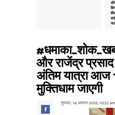
और 
किस
शैक
कड़
जल
#धमाका_शोक_खबर: 
और राजेंद्र प्रसा
अंतिम यात्रा आज 
मुक्तिधाम जाएगी
गुरुवार, 14 अगस्त 2025
10:32 a