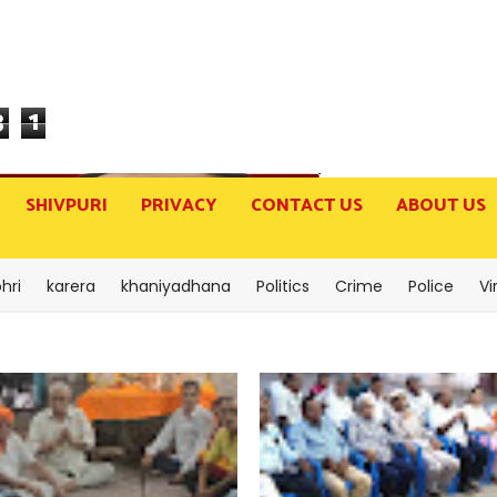
3
1
SHIVPURI
PRIVACY
CONTACT US
ABOUT US
hri
karera
khaniyadhana
Politics
Crime
Police
Vi