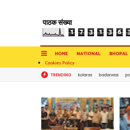
पाठक संख्या
1
7
3
1
3
6
HOME
NATIONAL
BHOPAL
Cookies Policy
TRENDING
kolaras
badarwas
po