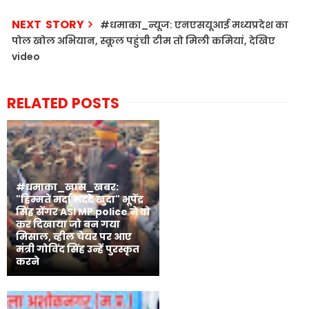
NEXT STORY
#धमाका_न्यूज: एनएसयूआई मध्यप्रदेश का
पोल खोल अभियान, स्कूल पहुंची टीम तो मिली कमियां, देखिए
video
RELATED POSTS
#धमाका_खास_खबर:
"हिम्मते मर्दा मददे खुदा" भूपेंद्र
सिंह सेंगर ASI MP police ने वो
कर दिखाया जो बन गया
मिसाल, व्हील चेयर पर आए
मंत्री गोविंद सिंह उन्हें पुरस्कृत
करने