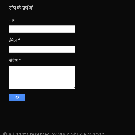
संपर्क फ़ॉर्म
नाम
ईमेल
*
संदेश
*
© all rights reserved by Vipin Shukla @ 2020