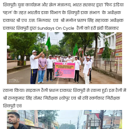
शिवपुरी। युवा कार्यक्रम और खेल मंत्रालय, भारत सरकार द्वारा 'फिट इंडिया
पहल' के तहत भारतीय डाक विभाग के शिवपुरी डाक संभाग के अधीक्षक
डाकघर श्री एच .एस. भिलवार एवं श्री मनोज प्रताप सिंह सहायक अधीक्षक
डाकघर शिवपुरी द्वारा Sundays On Cycle रैली को हरी झंडी दिखाकर
रवाना किया। साइकल रैली प्रधान डाकघर शिवपुरी से रवाना हुई। इस रैली में
श्री राजकुमार सिंह तोमर निरीक्षक श्योपुर एवं श्री रवि स्वर्णकार निरीक्षक
शिवपुरी एवं