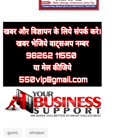
guna
shivpuri