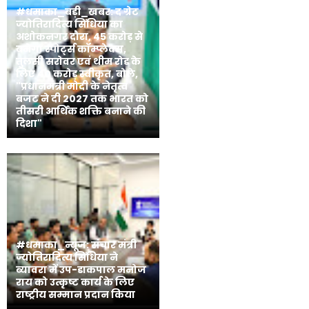
#धमाका_बड़ी_खबर: द ग्रेट
ज्योतिरादित्य सिंधिया का
अशोकनगर दौरा, 45 करोड़ से
बनेगा स्पोर्ट्स कॉम्प्लेक्स,
तुलसी सरोवर एवं थीम रोड के
लिए 40 करोड़ स्वीकृत, बोले,
"प्रधानमंत्री मोदी के नेतृत्व
बजट ने दी 2027 तक भारत को
तीसरी आर्थिक शक्ति बनाने की
दिशा"
#धमाका_न्यूज: संचार मंत्री
ज्योतिरादित्य सिंधिया ने
ब्यावरा में उप-डाकपाल मनोज
राय को उत्कृष्ट कार्य के लिए
राष्ट्रीय सम्मान प्रदान किया