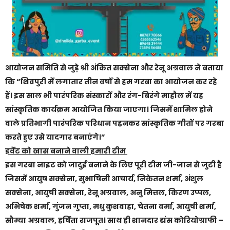
आयोजन समिति से जुड़े श्री अंकित सक्सेना और रेनू अग्रवाल ने बताया
कि “शिवपुरी में लगातार तीन वर्षों से हम गरबा का आयोजन कर रहे
हैं। इस साल भी पारंपरिक संस्कारों और रंग-बिरंगे माहौल में यह
सांस्कृतिक कार्यक्रम आयोजित किया जाएगा। जिसमें शामिल होने
वाले प्रतिभागी पारंपरिक परिधान पहनकर सांस्कृतिक गीतों पर गरबा
करते हुए उसे यादगार बनाएंगे।”
इवेंट को खास बनाने वाली हमारी टीम
इस गरबा नाइट को जादुई बनाने के लिए पूरी टीम जी-जान से जुटी है
जिसमें आयुष सक्सेना, सुभाषिनी आचार्य, निकेतन शर्मा, अंशुल
सक्सेना, आयुषी सक्सेना, रेनू अग्रवाल, अनु मित्तल, किरण उप्पल,
अभिषेक शर्मा, गुंजन गुप्ता, मधु कुशवाहा, चेतना वर्मा, आयुषी शर्मा,
सौम्या अग्रवाल, हर्षिता राजपूत। साथ ही शानदार डांस कोरियोग्राफी –