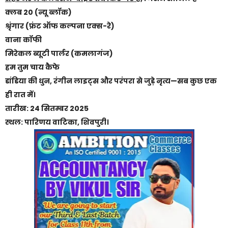
क्लब 20 (न्यू ब्लॉक)
श्रृंगार (फ्रंट ऑफ कल्पना एक्स-रे)
वाना कॉफी
मिरेकल ब्यूटी पार्लर (कमलागंज)
हम तुम चाय कैफे
डांडिया की धुन, रंगीन लाइट्स और परंपरा से जुड़े नृत्य—सब कुछ एक
ही रात में।
तारीख: 24 सितम्बर 2025
स्थल: पारिणय वाटिका, शिवपुरी।