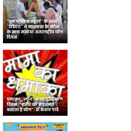
"दून पब्लिक स्कूल" के साथ
"रेडिएंट" ने मानवता के संदेश
के साथ मनाया अंतराष्ट्रीय योग
दिवस
धमाका_न्यूज: अंतराष्ट्रीय योग
दिवस, "शरीर को सेहतमंत
बनाता है योग": डॉ केशव पांडे