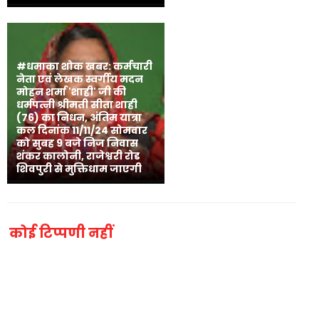
#धमाका शोक खबर: कर्मचारी
नेता एवं लेखक स्वर्गीय मदन
मोहन शर्मा 'शाही' जी की
धर्मपत्नी श्रीमती सीता शाही
(76) का निधन, अंतिम यात्रा
कल दिनांक 11/11/24 सोमवार
को सुबह 9 बजे निज निवास
शंकर कालोनी, राजेश्वरी रोड
शिवपुरी से मुक्तिधाम जाएगी
कोई टिप्पणी नहीं