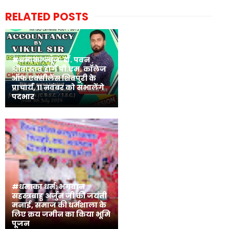
RELATED POSTS
#धमाका न्यूज: डॉ. पवन
श्रीवास्तव होंगें पी.एम. कॉलेज
ऑफ एक्सीलेंस शिवपुरी के
प्राचार्य, 11 नवंबर को संभालेंगे
पदभार
#धमाका धर्म: भगवान
सहस्त्रबाहु अर्जुन जी की जयंती
मनाई, समाज की धर्मशाला के
लिए क्रय जमीन का किया भूमि
पूजन