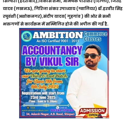
सिल्वरी (हैदराबाद),विकास शर्मा, अभिषेक पाराशर (दिल्ली), जितेंद्र
यादव (लखनऊ), गिरिजा शंकर उपाध्याय (ग्वालियर) डॉ.हरवीर सिंह
रघुवंशी (अशोकनगर),संदीप यादव( गुड़गांव ) की ओर से सभी
भक्तगणों से कार्यक्रम में सम्मिलित होने की अपील की गई है.