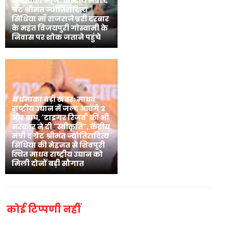
#धमाका न्यूज: केन्द्रीय मंत्री द
ग्रेट श्रीमंत ज्योतिरादित्य
सिंधिया माँ राजराजेश्वरी दरबार
के महंत विजयपुरी गोस्वामी के
निवास पर शोक जताने पहुंचे
#धमाका बड़ी खबर: माधव
राष्ट्रीय उद्यान में जल्द आएंगे 2
और बाघ, 'टाइगर रिजर्व' की भी
सरकार ने दी "स्वीकृति", केंद्रीय
मंत्री द ग्रेट श्रीमंत ज्योतिरादित्य
सिंधिया की मेहनत से शिवपुरी
स्थित माधव राष्ट्रीय उद्यान को
मिली दोनों बड़ी सौगात
कोई टिप्पणी नहीं