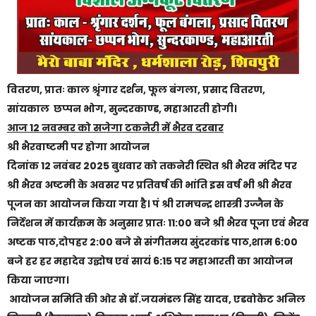
वितरण, प्रातः काल श्रृंगार दर्शन, फूल बंगला, प्रसाद वितरण,
सांयकाल छप्पन भोग, सुन्दरकाण्ड, महाआरती होगी।
आज 12 नवम्बर को सजेगा टकनेरी में भैरव दरबार
श्री भैरवाष्टमी पर होगा आयोजन
दिनांक 12 नवंबर 2025 बुधवार को तकनेरी स्थित श्री भैरव मंदिर पर
श्री भैरव अष्टमी के अवसर पर प्रतिवर्ष की भांति इस वर्ष भी श्री भैरव
पूजन का आयोजन किया गया है। पं श्री रामचन्द्र शास्त्री उज्जैन के
निर्देशन में कार्यक्रम के अनुसार प्रातः 11:00 बजे श्री भैरव पूजा एवं भैरव
अष्टक पाठ,दोपहर 2:00 बजे से संगीतमय सुंदरकांड पाठ,शाम 6:00
बजे हर हर महादेव उद्घोष एवं सायं 6:15 पर महाआरती का आयोजन
किया जाएगा।
आयोजन समिति की ओर से डॉ.जयमंडल सिंह यादव, एडवोकेट अनिल