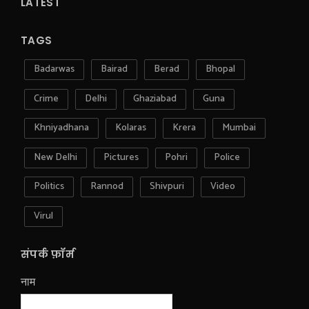
LATEST
TAGS
Badarwas
Bairad
Berad
Bhopal
Crime
Delhi
Ghaziabad
Guna
Khniyadhana
Kolaras
Krera
Mumbai
New Delhi
Pictures
Pohri
Police
Politics
Rannod
Shivpuri
Video
Virul
संपर्क फ़ॉर्म
नाम