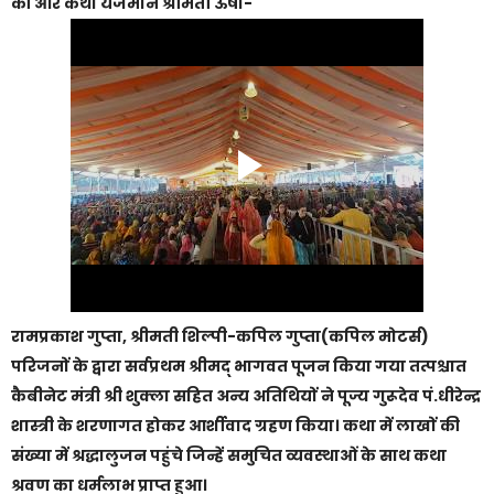
की और कथा यजमान श्रीमती ऊषा-
रामप्रकाश गुप्ता, श्रीमती शिल्पी-कपिल गुप्ता(कपिल मोटर्स)
परिजनों के द्वारा सर्वप्रथम श्रीमद् भागवत पूजन किया गया तत्पश्चात
कैबीनेट मंत्री श्री शुक्ला सहित अन्य अतिथियों ने पूज्य गुरूदेव पं.धीरेन्द्र
शास्त्री के शरणागत होकर आर्शीवाद ग्रहण किया। कथा में लाखों की
संख्या में श्रद्धालुजन पहुंचे जिन्हें समुचित व्यवस्थाओं के साथ कथा
श्रवण का धर्मलाभ प्राप्त हुआ।