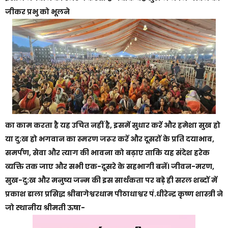
जीकर प्रभु को भूलने
का काम करता है यह उचित नहीं है, इसमें सुधार करें और हमेशा सुख हो
या दु:ख हो भगवान का स्मरण जरूर करें और दूसरों के प्रति दयाभाव,
समर्पण, सेवा और त्याग की भावना को बढ़ाए ताकि यह संदेश हरेक
व्यक्ति तक जाए और सभी एक-दूसरे के सहभागी बनें। जीवन-मरण,
सुख-दु:ख और मनुष्य जन्म की इस सार्थकता पर बड़े ही सरल शब्दों में
प्रकाश डाला प्रसिद्ध श्रीबागेश्वरधाम पीठाधाश्वर पं.धीरेन्द्र कृष्ण शास्त्री ने
जो स्थानीय श्रीमती ऊषा-