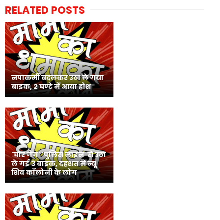
RELATED POSTS
नपाकर्मी बदलकर उठा ले गया
बाइक, 2 घण्टे में आया होश
'चोर गैंग' 'पुलिस लाइन' से उठा
ले गई 3 बाइक, दहशत में न्यू
शिव कॉलोनी के लोग