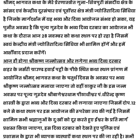
श्रीमद् भागवत कथा के मेरे प्रेरणास्त्रोत गुना-शिवपुरी संसदीय क्षेत्र के
सांसद एवं केन्द्रीय दूरसंचार एवं पूर्वोत्तर क्षेत्र मंत्री ज्योतिरादित्य सिंधिया
है जिनके मार्गदर्शन में यह भव्य और दिव्य आयोजन संभव हो सका, यह
पुनीत अवसर है कि पूज्य गुरूदेव के भव्य दिव्य दरबार का आयेाजन भी
कथा के दौरान आज 28 नवम्बर को कथा स्थल पर हो रहा है जिसमें
स्वयं केन्द्रीय मंत्री ज्योतिरादित्य सिंधिया भी शामिल होंगें और हमें
आर्शीवाद प्रदान करेंगें।
आज ही होगा श्रीकष्ण जन्मोत्सव और लगेगा भव्य दिव्य दरबार
शहर के नर्सरी ग्राउण्ड हवाई पट्टी के पीछे स्थित कथा स्थल प्रांगण में
आयोजित श्रीमद् भागवत कथा के चतुर्थ दिवस के अवसर पर भव्य
श्रीकृष्ण जन्मोत्सव मनाया जाएगा तो वहीं ठाकुर जी के इस जन्म
अवसर पर पूज्य गुरूदेव श्रीबागेश्वरधाम पीठाधीश्वर पं.धीरेन्द्र कृष्ण
शास्त्री के द्वारा भव्य और दिव्य दरबार भी लगाया जाएगा जिसमें दोप.12
बजे से कथा स्थल पर इस आयोजन की रूपरेखा तय की गई है जिसमें
शामिल सभी श्रद्धालुओं के दु:खों को दूर करते हुए ईश्वर के प्रति मार्ग
प्रशस्त किया जाएगा, इस दिव्य दरबार को देखते हुए पुलिस एवं
प्रशासन के द्वारा भी व्यापक व्यस्थाऐं कथा स्थल पर की जा रही है। सभी