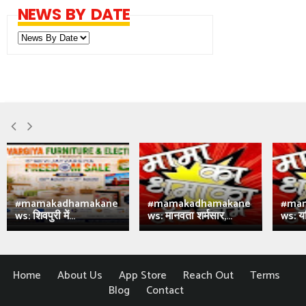
NEWS BY DATE
#mamakadhamakane
#mamakadhamakane
#ma
ws: शिवपुरी में...
ws: मानवता शर्मसार,...
ws: य
Home
About Us
App Store
Reach Out
Terms
Blog
Contact