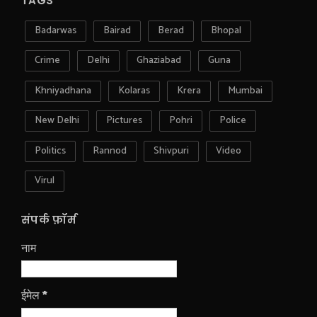
TAGS
Badarwas
Bairad
Berad
Bhopal
Crime
Delhi
Ghaziabad
Guna
Khniyadhana
Kolaras
Krera
Mumbai
New Delhi
Pictures
Pohri
Police
Politics
Rannod
Shivpuri
Video
Virul
संपर्क फ़ॉर्म
नाम
ईमेल
*