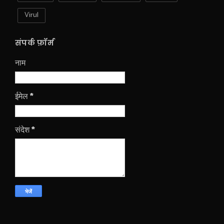
Virul
संपर्क फ़ॉर्म
नाम
ईमेल
*
संदेश
*