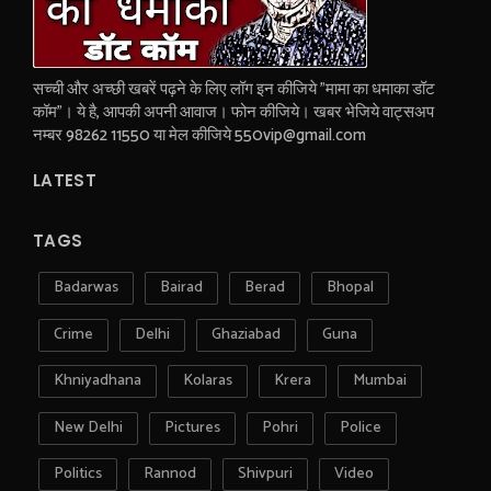
सच्ची और अच्छी खबरें पढ़ने के लिए लॉग इन कीजिये "मामा का धमाका डॉट
कॉम"। ये है, आपकी अपनी आवाज। फोन कीजिये। खबर भेजिये वाट्सअप
नम्बर 98262 11550 या मेल कीजिये 550vip@gmail.com
LATEST
TAGS
Badarwas
Bairad
Berad
Bhopal
Crime
Delhi
Ghaziabad
Guna
Khniyadhana
Kolaras
Krera
Mumbai
New Delhi
Pictures
Pohri
Police
Politics
Rannod
Shivpuri
Video