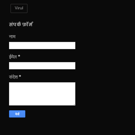
Virul
संपर्क फ़ॉर्म
नाम
ईमेल
*
संदेश
*