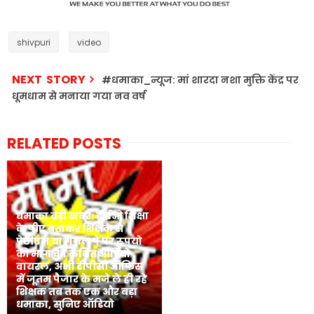
shivpuri
video
NEXT STORY
#धमाका_न्यूज: मां शारदा नशा मुक्ति केंद्र पर
धूमधाम से मनाया गया नव वर्ष
RELATED POSTS
धमाका बड़ी खबर: डीईओ शिक्षा
के पीए बताकर शिक्षक से
पेटीएम या गूगल पे पर रूपयो
की मांग का कथित ऑडियो
वायरल, अभी डीपीसी ऑफिस
में जूतम पैजार के मजे ले ही रहे
शिक्षक तब तक एक और बड़ा
धमाका, सुनिए ऑडियो