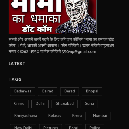
सच्ची और अच्छी खबरें पढ़ने के लिए लॉग इन कीजिये "मामा का धमाका डॉट
कॉम"। ये है, आपकी अपनी आवाज। फोन कीजिये। खबर भेजिये वाट्सअप
नम्बर 98262 11550 या मेल कीजिये 550vip@gmail.com
LATEST
TAGS
Badarwas
Bairad
Berad
Bhopal
Crime
Delhi
Ghaziabad
Guna
Khniyadhana
Kolaras
Krera
Mumbai
New Delhi
Pictures
Pohri
Police