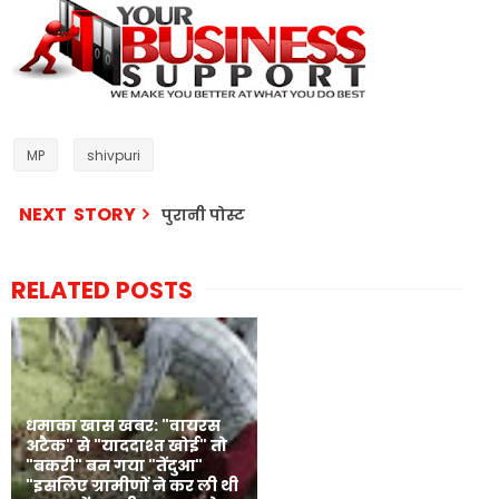
MP
shivpuri
NEXT STORY
पुरानी पोस्ट
RELATED POSTS
धमाका खास खबर: "वायरस
अटैक" से "याददाश्त खोई" तो
"बकरी" बन गया "तेंदुआ"
"इसलिए ग्रामीणों ने कर ली थी