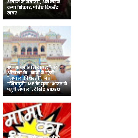
अगस्त में सवारी", अब करने
लगा शिकार, पढ़िए डिफरेंट
खबर
#धमाका खास खबर: "जय
श्रीराम" के "नारों से गूंजी"
"नेपाल की धरती", जब
"शिवपुरी" MP के युवा "भारत से
पहुंचे नेपाल", देखिए VIDEO
#धमाका_बड़ी_खबर: ईको