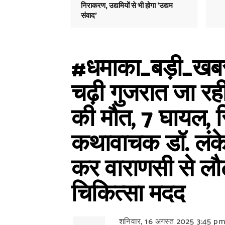
निराकरण, उद्यमियों से भी होगा 'उद्यम
संवाद'
#धमाका_बड़ी_खबर:
चढ़ी गुजरात जा रही
की मौत, 7 घायल, स
कथावाचक डॉ. लंकेश
कर वाराणसी से लौट
चिकित्सा मदद
शनिवार, 16 अगस्त 2025
3:45 p