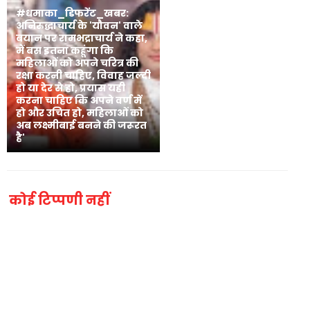
#धमाका_डिफरेंट_खबर:
अनिरुद्धाचार्य के 'यौवन' वाले
बयान पर रामभद्राचार्य ने कहा,
मैं बस इतना कहूंगा कि
महिलाओं को अपने चरित्र की
रक्षा करनी चाहिए, विवाह जल्दी
हो या देर से हो, प्रयास यही
करना चाहिए कि अपने वर्ण में
हो और उचित हो, महिलाओं को
अब लक्ष्मीबाई बनने की जरूरत
है'
कोई टिप्पणी नहीं