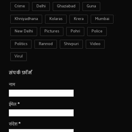
Crime
Delhi
Ghaziabad
Guna
Khniyadhana
Kolaras
Krera
Mumbai
New Delhi
Pictures
Pohri
Police
Politics
Rannod
Shivpuri
Video
Virul
संपर्क फ़ॉर्म
नाम
ईमेल
*
संदेश
*