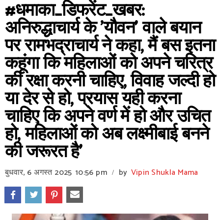
#धमाका_डिफरेंट_खबर:
अनिरुद्धाचार्य के 'यौवन' वाले बयान
पर रामभद्राचार्य ने कहा, मैं बस इतना
कहूंगा कि महिलाओं को अपने चरित्र
की रक्षा करनी चाहिए, विवाह जल्दी हो
या देर से हो, प्रयास यही करना
चाहिए कि अपने वर्ण में हो और उचित
हो, महिलाओं को अब लक्ष्मीबाई बनने
की जरूरत है'
बुधवार, 6 अगस्त 2025
10:56 pm
by
Vipin Shukla Mama
/