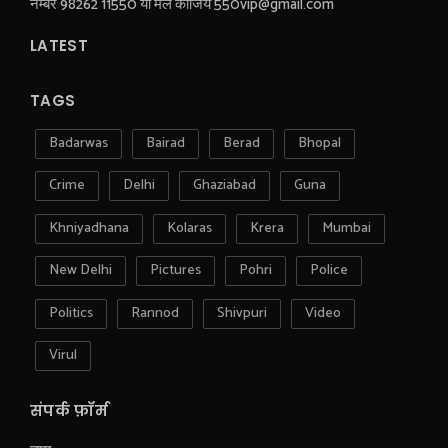
नम्बर 98262 11550 या मेल कीजिये 550vip@gmail.com
LATEST
TAGS
Badarwas
Bairad
Berad
Bhopal
Crime
Delhi
Ghaziabad
Guna
Khniyadhana
Kolaras
Krera
Mumbai
New Delhi
Pictures
Pohri
Police
Politics
Rannod
Shivpuri
Video
Virul
संपर्क फ़ॉर्म