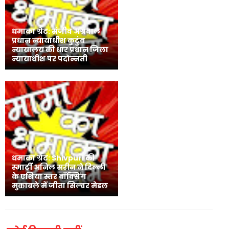
धमाका ग्रेट: संजीव अग्रवाल
प्रधान न्यायाधीश कुटुंब
न्यायालय की धार प्रधान जिला
न्यायाधीश पर पदोन्नती
धमाका ग्रेट: Shivpuri की
स्मार्टी अनिल सरीन ने दिल्ली
के एशिया स्तर बॉक्सिंग
मुकाबले में जीता सिल्वर मेडल