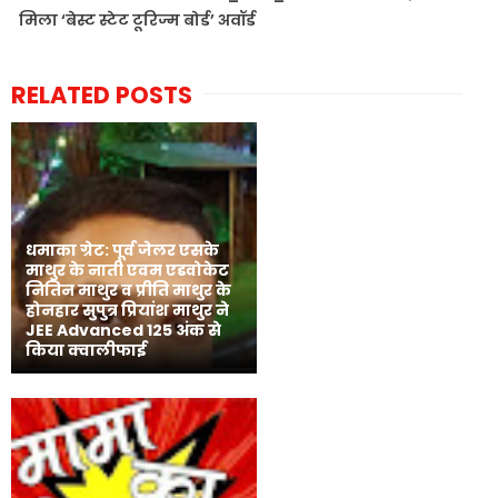
मिला ‘बेस्ट स्टेट टूरिज्म बोर्ड’ अवॉर्ड
RELATED POSTS
धमाका ग्रेट: पूर्व जेलर एसके
माथुर के नाती एवम एडवोकेट
नितिन माथुर व प्रीति माथुर के
होनहार सुपुत्र प्रियांश माथुर ने
JEE Advanced 125 अंक से
किया क्वालीफाई