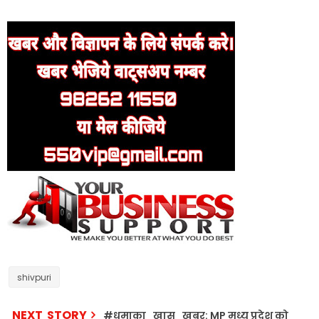
shivpuri
NEXT STORY
#धमाका_खास_खबर: MP मध्य प्रदेश को