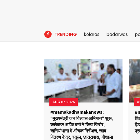
TRENDING
kolaras
badarwas
po
AUG 07, 2026
A
#mamakadhamakanews:
#m
"मुख्यमंत्री जन विश्वास अभियान" शुरू,
शिक
कलेक्टर अर्पित वर्मा ने किया पिछोर,
है
खनियांधाना में औचक निरीक्षण, खाद
प्र
वितरण केंद्र, स्कूल, छात्रावास, गौशाला