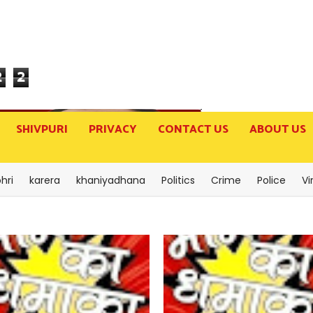
2
2
SHIVPURI
PRIVACY
CONTACT US
ABOUT US
hri
karera
khaniyadhana
Politics
Crime
Police
Vi