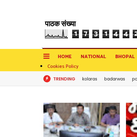
पाठक संख्या
1
7
3
1
4
4
HOME
NATIONAL
BHOPAL
Cookies Policy
TRENDING
kolaras
badarwas
po