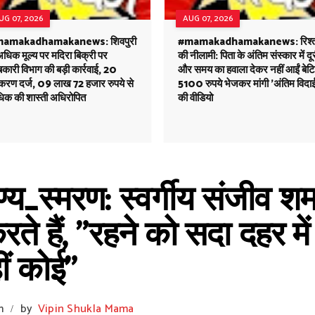
UG 07, 2026
AUG 07, 2026
amakadhamakanews: शिवपुरी
#mamakadhamakanews: रिश्तो
 अधिक मूल्य पर मदिरा बिक्री पर
की नीलामी: पिता के अंतिम संस्कार में दू
ारी विभाग की बड़ी कार्रवाई, 20
और समय का हवाला देकर नहीं आईं बेटिय
रकरण दर्ज, 09 लाख 72 हजार रुपये से
5100 रुपये भेजकर मांगी 'अंतिम विदा
िक की शास्ती अधिरोपित
की वीडियो
_स्मरण: स्वर्गीय संजीव शर्
करते हैं, "रहने को सदा दहर म
ीं कोई"
m
by
Vipin Shukla Mama
/