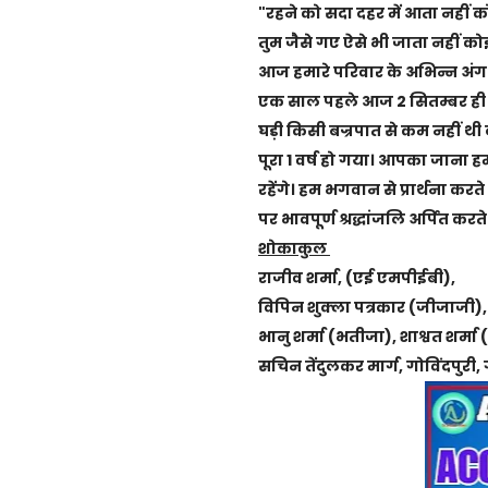
"रहने को सदा दहर में आता नहीं 
तुम जैसे गए ऐसे भी जाता नहीं को
आज हमारे परिवार के अभिन्न अंग पत
एक साल पहले आज 2 सितम्बर ही के
घड़ी किसी बज्रपात से कम नहीं 
पूरा 1 वर्ष हो गया। आपका जाना ह
रहेंगे। हम भगवान से प्रार्थना कर
पर भावपूर्ण श्रद्धांजलि अर्पित करत
शोकाकुल
राजीव शर्मा, (एई एमपीईबी),
विपिन शुक्ला पत्रकार (जीजाजी),
भानु शर्मा (भतीजा), शाश्वत शर्मा (प
सचिन तेंदुलकर मार्ग, गोविंदपुरी,