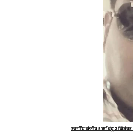
स्वर्गीय संजीव शर्मा बंटू 2 सितंब