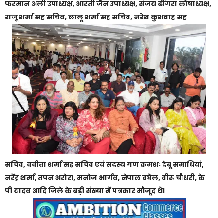
फरमान अली उपाध्यक्ष, आरती जैन उपाध्यक्ष, संजय ढींगरा कोषाध्यक्ष,
राजू शर्मा सह सचिव, लालू शर्मा सह सचिव, नरेश कुशवाह सह
सचिव, बबीता शर्मा सह सचिव एवं सदस्य गण क्रमशः देबू समाधियां,
नरेंद्र शर्मा, तपन अरोरा, मनोज भार्गव, नेपाल बघेल, वीरू चौधरी, के
पी यादव आदि जिले के बड़ी संख्या में पत्रकार मौजूद थे।