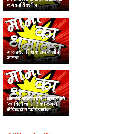
लगवाई वैक्सीन
मध्यप्रदेश शिक्षक संघ ने सौंपा
ज्ञापन
धमाका सबसे पहले: 1 जुलाई को
'कोविशील्ड' तो 3 को लगेंगी
सेकिंड डोज 'कोवेक्सीन'