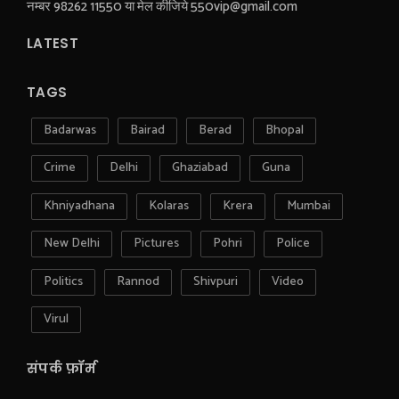
नम्बर 98262 11550 या मेल कीजिये 550vip@gmail.com
LATEST
TAGS
Badarwas
Bairad
Berad
Bhopal
Crime
Delhi
Ghaziabad
Guna
Khniyadhana
Kolaras
Krera
Mumbai
New Delhi
Pictures
Pohri
Police
Politics
Rannod
Shivpuri
Video
Virul
संपर्क फ़ॉर्म