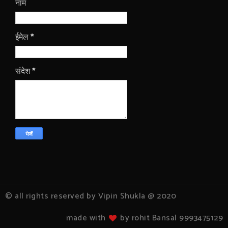
नाम
ईमेल
*
संदेश
*
© all rights reserved by Vipin Shukla @ 2020
made with
by rohit Bansal 9993475129