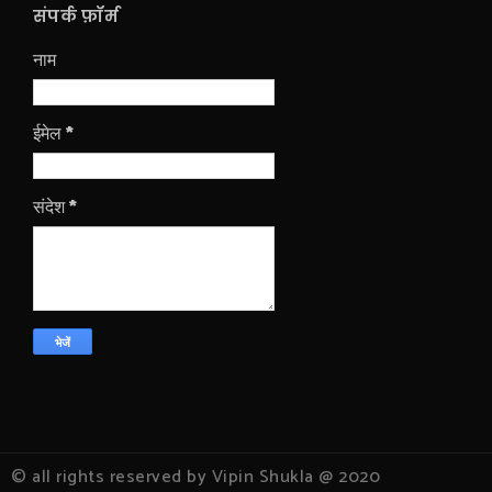
संपर्क फ़ॉर्म
नाम
ईमेल
*
संदेश
*
© all rights reserved by Vipin Shukla @ 2020