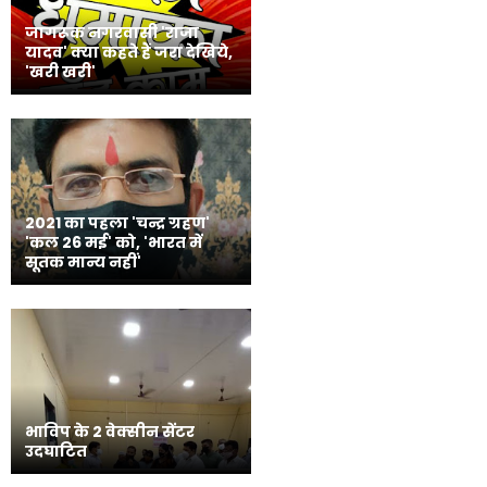
जागरूक नगरवासी 'राजा
यादव' क्या कहते हैं जरा देखिये,
'खरी खरी'
2021 का पहला 'चन्द्र ग्रहण'
'कल 26 मई' को, 'भारत में
सूतक मान्य नहीं'
भाविप के 2 वेक्सीन सेंटर
उदघाटित