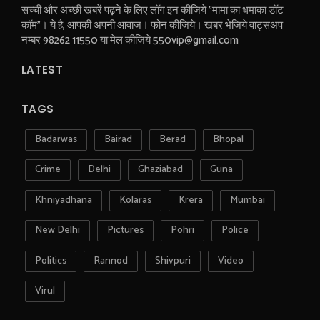
सच्ची और अच्छी खबरें पढ़ने के लिए लॉग इन कीजिये "मामा का धमाका डॉट
कॉम"। ये है, आपकी अपनी आवाज। फोन कीजिये। खबर भेजिये वाट्सअप
नम्बर 98262 11550 या मेल कीजिये 550vip@gmail.com
LATEST
TAGS
Badarwas
Bairad
Berad
Bhopal
Crime
Delhi
Ghaziabad
Guna
Khniyadhana
Kolaras
Krera
Mumbai
New Delhi
Pictures
Pohri
Police
Politics
Rannod
Shivpuri
Video
Virul