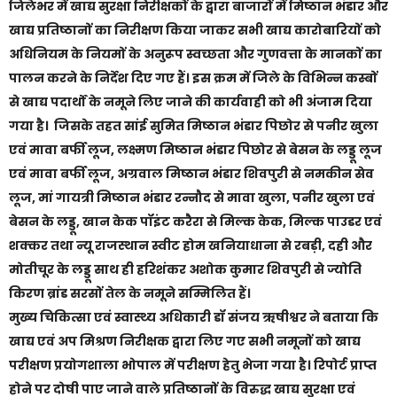
जिलेभर में खाद्य सुरक्षा निरीक्षकों के द्वारा बाजारों में मिष्ठान भंडार और
खाद्य प्रतिष्ठानों का निरीक्षण किया जाकर सभी खाद्य कारोबारियों को
अधिनियम के नियमों के अनुरूप स्वच्छता और गुणवत्ता के मानकों का
पालन करने के निर्देश दिए गए हैं। इस क्रम में जिले के विभिन्न कस्बों
से खाद्य पदार्थों के नमूने लिए जाने की कार्यवाही को भी अंजाम दिया
गया है। जिसके तहत सांई सुमित मिष्ठान भंडार पिछोर से पनीर खुला
एवं मावा बर्फी लूज, लक्ष्मण मिष्ठान भंडार पिछोर से बेसन के लड्डू लूज
एवं मावा बर्फी लूज, अग्रवाल मिष्ठान भंडार शिवपुरी से नमकीन सेव
लूज, मां गायत्री मिष्ठान भंडार रन्नौद से मावा खुला, पनीर खुला एवं
बेसन के लड्डू, खान केक पॉइंट करैरा से मिल्क केक, मिल्क पाउडर एवं
शक्कर तथा न्यू राजस्थान स्वीट होम खनियाधाना से रबड़ी, दही और
मोतीचूर के लड्डू साथ ही हरिशंकर अशोक कुमार शिवपुरी से ज्योति
किरण ब्रांड सरसों तेल के नमूने सम्मिलित हैं।
मुख्य चिकित्सा एवं स्वास्थ्य अधिकारी डॉ संजय ऋषीश्वर ने बताया कि
खाद्य एवं अप मिश्रण निरीक्षक द्वारा लिए गए सभी नमूनों को खाद्य
परीक्षण प्रयोगशाला भोपाल में परीक्षण हेतु भेजा गया है। रिपोर्ट प्राप्त
होने पर दोषी पाए जाने वाले प्रतिष्ठानों के विरुद्ध खाद्य सुरक्षा एवं