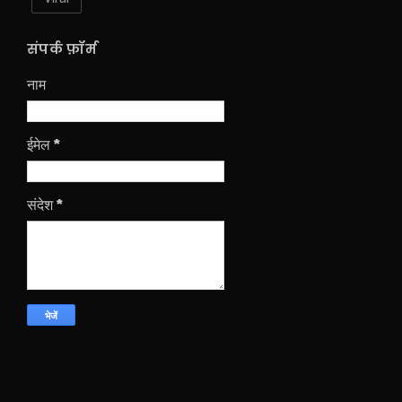
संपर्क फ़ॉर्म
नाम
ईमेल
*
संदेश
*