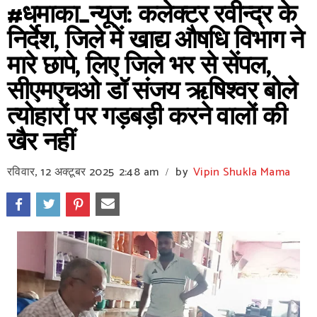
#धमाका_न्यूज: कलेक्टर रवीन्द्र के
निर्देश, जिले में खाद्य औषधि विभाग ने
मारे छापे, लिए जिले भर से सेंपल,
सीएमएचओ डॉ संजय ऋषिश्वर बोले
त्योहारों पर गड़बड़ी करने वालों की
खैर नहीं
रविवार, 12 अक्टूबर 2025
2:48 am
by
Vipin Shukla Mama
/