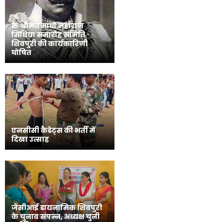
कै श्रीमंत माधो महाराज
सिंधिया समारोह समिति
शिवपुरी की कार्यकारिणी
घोषित
एनसीसी कैडेट्स की भर्ती में
दिखा उत्साह
जेसीआई डायनामिक शिवपुरी
के चुनाव संपन्न, अध्यक्ष चुनी