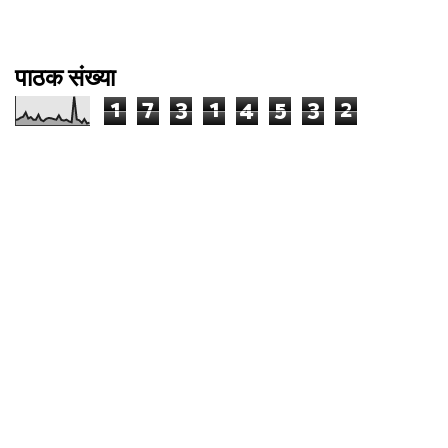
पाठक संख्या
1
7
3
1
4
5
3
2