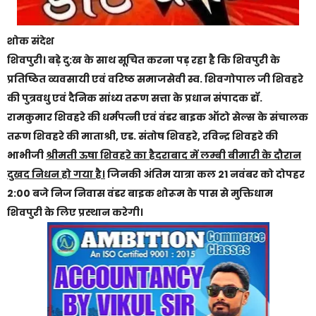
शोक संदेश
शिवपुरी। बड़े दु:ख के साथ सूचित करना पड़ रहा है कि शिवपुरी के
प्रतिष्ठित व्यवसायी एवं वरिष्ठ समाजसेवी स्व. शिवगोपाल जी शिवहरे
की पुत्रवधु एवं दैनिक सांध्य तरूण सत्ता के प्रधान संपादक डॉ.
रामकुमार शिवहरे की धर्मपत्नी एवं वंडर बाइक ऑटो सेल्स के संचालक
तरूण शिवहरे की माताश्री, एड. संतोष शिवहरे, रविन्द्र शिवहरे की
भाभीजी
श्रीमती ऊषा शिवहरे का हैदराबाद में लम्बी बीमारी के दौरान
दुखद निधन हो गया है।
जिनकी अंतिम यात्रा कल 21 नवंबर को दोपहर
2:00 बजे निज निवास वंडर बाइक शोरूम के पास से मुक्तिधाम
शिवपुरी के लिए प्रस्थान करेगी।