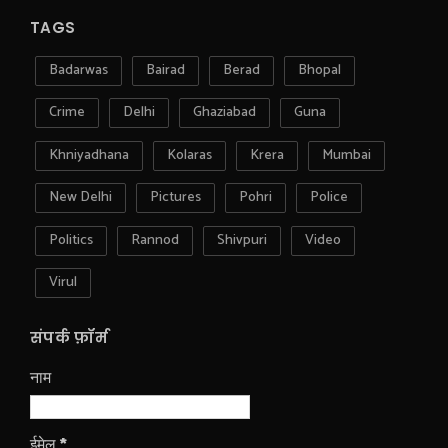
TAGS
Badarwas
Bairad
Berad
Bhopal
Crime
Delhi
Ghaziabad
Guna
Khniyadhana
Kolaras
Krera
Mumbai
New Delhi
Pictures
Pohri
Police
Politics
Rannod
Shivpuri
Video
Virul
संपर्क फ़ॉर्म
नाम
ईमेल
*