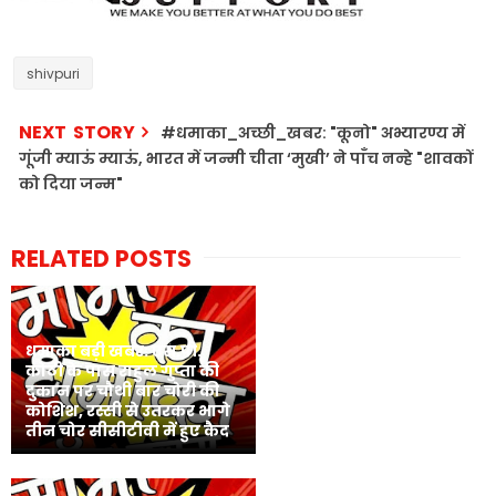
shivpuri
NEXT STORY
#धमाका_अच्छी_खबर: "कूनो" अभ्यारण्य में
गूंजी म्याऊं म्याऊं, भारत में जन्मी चीता ‘मुखी’ ने पाँच नन्हे "शावकों
को दिया जन्म"
RELATED POSTS
धमाका बड़ी खबर: एस.पी.
कोठी के पास राहुल गुप्ता की
दुकान पर चौथी बार चोरी की
कोशिश, रस्सी से उतरकर भागे
तीन चोर सीसीटीवी में हुए कैद