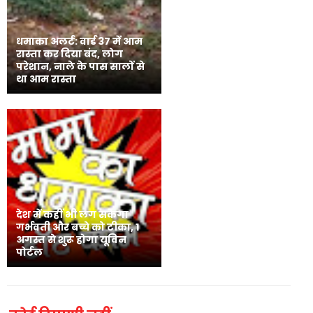
धमाका अलर्ट: वार्ड 37 में आम
रास्ता कर दिया बंद, लोग
परेशान, नाले के पास सालों से
था आम रास्ता
देश में कहीं भी लग सकेगा
गर्भवती और बच्चे को टीका, 1
अगस्त से शुरू होगा यूविन
पोर्टल