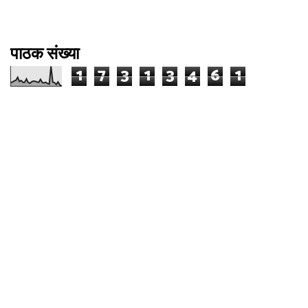
पाठक संख्या
1
7
3
1
3
4
6
1