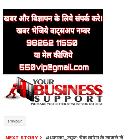
shivpuri
NEXT STORY
#धमाका_न्यूज: चैक बाउंस के मामले में