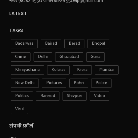
नम्बर 98262 11550 या मेल कीजिये 550vip@gmail.com
LATEST
TAGS
Badarwas
Bairad
Berad
Bhopal
Crime
Delhi
Ghaziabad
Guna
Khniyadhana
Kolaras
Krera
Mumbai
New Delhi
Pictures
Pohri
Police
Politics
Rannod
Shivpuri
Video
Virul
संपर्क फ़ॉर्म