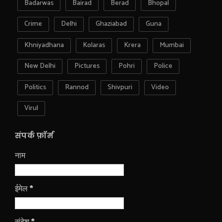
Badarwas
Bairad
Berad
Bhopal
Crime
Delhi
Ghaziabad
Guna
Khniyadhana
Kolaras
Krera
Mumbai
New Delhi
Pictures
Pohri
Police
Politics
Rannod
Shivpuri
Video
Virul
संपर्क फ़ॉर्म
नाम
ईमेल
*