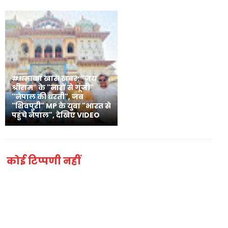
#धमाका खास खबर: "जय
श्रीराम" के "नारों से गूंजी"
"नेपाल की धरती", जब
"शिवपुरी" MP के युवा "भारत से
पहुंचे नेपाल", देखिए VIDEO
कोई टिप्पणी नहीं