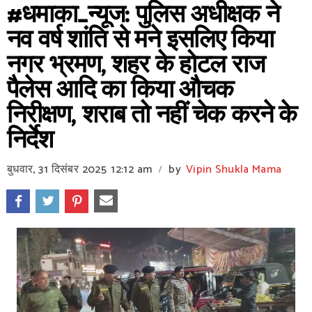
#धमाका_न्यूज: पुलिस अधीक्षक ने
नव वर्ष शांति से मने इसलिए किया
नगर भ्रमण, शहर के होटल राज
पैलेस आदि का किया औचक
निरीक्षण, शराब तो नहीं चेक करने के
निर्देश
बुधवार, 31 दिसंबर 2025
12:12 am
by
Vipin Shukla Mama
/