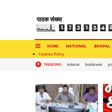
पाठक संख्या
1
7
3
1
5
4
HOME
NATIONAL
BHOPAL
Cookies Policy
TRENDING
kolaras
badarwas
po