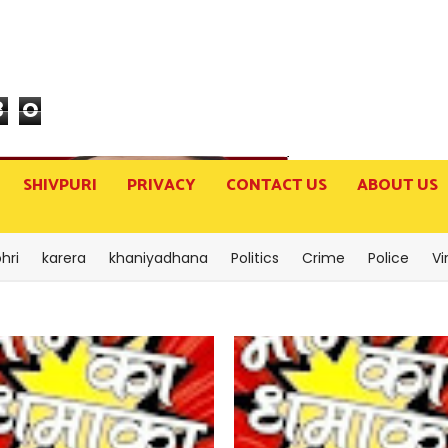
8
0
SHIVPURI
PRIVACY
CONTACT US
ABOUT US
hri
karera
khaniyadhana
Politics
Crime
Police
Vi