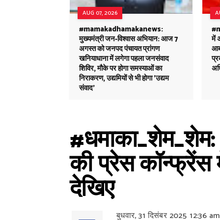
AUG 07, 2026
A
#mamakadhamakanews:
#m
मुख्यमंत्री जन-विश्वास अभियान: आज 7
में
अगस्त को जनपद पंचायत प्रांगण
आबक
खनियाधाना में लगेगा पहला जनसंवाद
प्
शिविर, मौके पर होगा समस्याओं का
अध
निराकरण, उद्यमियों से भी होगा 'उद्यम
संवाद'
#धमाका_शेम_शेम: 
की प्रेस कॉन्फ्रें
देखिए
बुधवार, 31 दिसंबर 2025
12:36 am