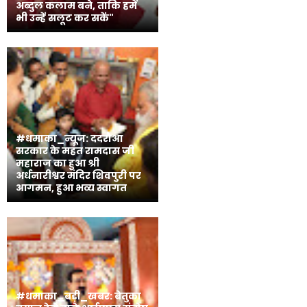
अब्दुल कलाम बने, ताकि हमें
भी उन्हें सलूट कर सकें"
#धमाका_न्यूज: ददरौआ
सरकार के महंत रामदास जी
महाराज का हुआ श्री
अर्धनारीश्वर मंदिर शिवपुरी पर
आगमन, हुआ भव्य स्वागत
#धमाका_बड़ी_खबर: बेतुका