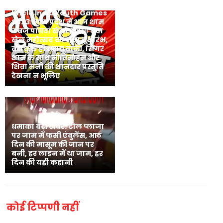
Khelo India Youth Games
2023: मध्‍य प्रदेश में आज शाम
7 बजे पांचवां खेलो इंडिया युवा
खेल महोत्सव का भव्य शुभारंभ,
बस कुछ ही समय बाकी, सिंगर
शान के साथ नीतिमोहन और
शिवा मनी की शानदार प्रस्तुति
देखना न भूलिए
धमाका बड़ी खबर: टोल प्लाजा
पर जाम में फसी एंबुलेंस, आठ
दिन की मासूम की जान पर
बनी, हर लाइन में था जाम, हर
दिन की यही कहानी
कोई टिप्पणी नहीं