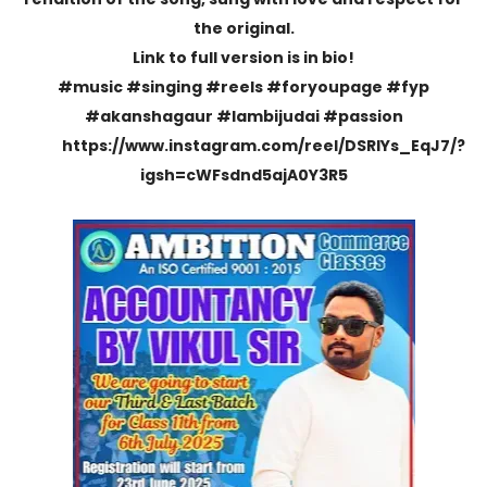
the original.
Link to full version is in bio!
#music #singing #reels #foryoupage #fyp
#akanshagaur #lambijudai #passion
https://www.instagram.com/reel/DSRIYs_EqJ7/?
igsh=cWFsdnd5ajA0Y3R5