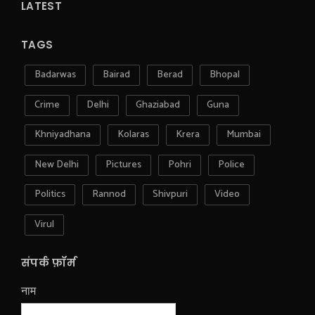
LATEST
TAGS
Badarwas
Bairad
Berad
Bhopal
Crime
Delhi
Ghaziabad
Guna
Khniyadhana
Kolaras
Krera
Mumbai
New Delhi
Pictures
Pohri
Police
Politics
Rannod
Shivpuri
Video
Virul
संपर्क फ़ॉर्म
नाम