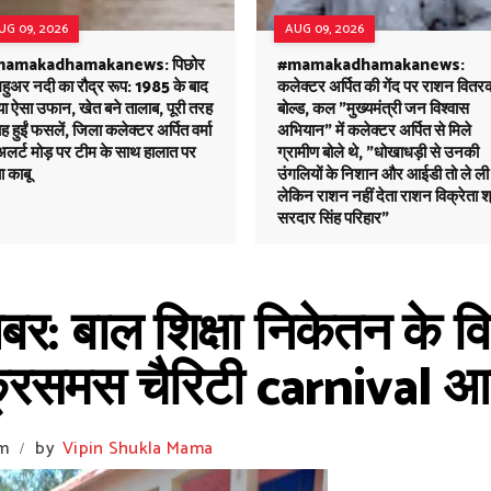
UG 09, 2026
AUG 09, 2026
amakadhamakanews: पिछोर
#mamakadhamakanews:
 महुअर नदी का रौद्र रूप: 1985 के बाद
कलेक्टर अर्पित की गेंद पर राशन वितर
ा ऐसा उफान, खेत बने तालाब, पूरी तरह
बोल्ड, कल "मुख्यमंत्री जन विश्वास
ह हुईं फसलें, जिला कलेक्टर अर्पित वर्मा
अभियान" में कलेक्टर अर्पित से मिले
अलर्ट मोड़ पर टीम के साथ हालात पर
ग्रामीण बोले थे, "धोखाधड़ी से उनकी
ा काबू
उंगलियों के निशान और आईडी तो ले ली
लेकिन राशन नहीं देता राशन विक्रेता श
सरदार सिंह परिहार"
ाल शिक्षा निकेतन के विद्यार
्रिसमस चैरिटी carnival 
am
by
Vipin Shukla Mama
/