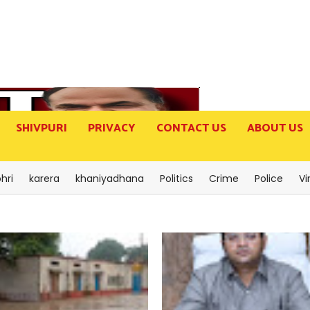
SHIVPURI
PRIVACY
CONTACT US
ABOUT US
hri
karera
khaniyadhana
Politics
Crime
Police
Vi