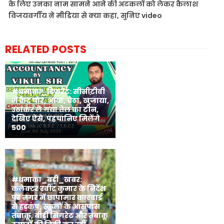
के लिए उनका नाम सामने आने की अटकलों को लेकर कैलाश
विजयवर्गीय ने मीडिया से क्या कहा, सुनिए video
RELATED POSTS
#धमाका_डिफरेंट: सीसीटीवी
में कैद चोर, आया, बैठा, खुजाया,
उठाकर ले गया तेल का टीन,
देखिए ऐसे, पहचानिए मिलेंगे
500
#धमाका_बड़ी_खबर:
कलेक्टर रवींद्र कुमार के निर्देश
पर नगर में छापामार कारवाई
से हड़कंप, स्कूलों के आसपास
तंबाकू, बीड़ी सिगरेट और तंबाकू