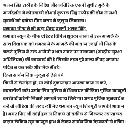
अमन सिंह राठौड़ के निर्देश और अतिरिक्त एसपी सुधीर मुले के
मार्गदर्शन में कोतवाली टीआई कृपाल सिंह राठौड़ की टीम ने सभी
युवकों को दबोचा फिर नगर में जुलूस निकाला।
धमाका चीफ ने भी कहा थैंक्यू एसपी अमन सिंह
धमाका न्यूज के चीफ एडिटर विपिन शुक्ला मामा ने उक्त मामले के
साथ विधायक को धमकाने के मामले की आवाज उठाई थी जिसके
चलते पुलिस ने उक्त आरोपी प्रभात रावत पर एनएसए (राष्ट्रीय सुरक्षा
अधिनियम) की कारवाई की है जिसके तहत पूरे राज्य में वह अपराध
घटित न कर सके और जेल में रहे।
टिप्स सार्वजनिक जुलूस से ऐसे बचे
किसी से लेनदेन हो, या कोई दुकानदार आपका काम न करे,
बदतमीजी करे। उसके लिए पुलिस में शिकायत कीजिए। पुलिस कानूनी
कार्रवाई करेगी जिससे आपको न्याय मिलेगा। अगर पुलिस सुनवाई न
करे तो मीडिया की मदद लीजिए धमाका न्यूज शिवपुरी आपकी आवाज
है। अगर फिर भी कोई हल न निकले तो वकील से मिलकर न्यायालय
जाइए लेकिन खुद कानून हाथ में लेकर सार्वजनिक बेइज्जती से बचिए।