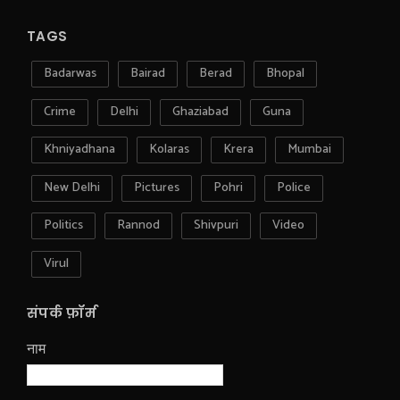
TAGS
Badarwas
Bairad
Berad
Bhopal
Crime
Delhi
Ghaziabad
Guna
Khniyadhana
Kolaras
Krera
Mumbai
New Delhi
Pictures
Pohri
Police
Politics
Rannod
Shivpuri
Video
Virul
संपर्क फ़ॉर्म
नाम