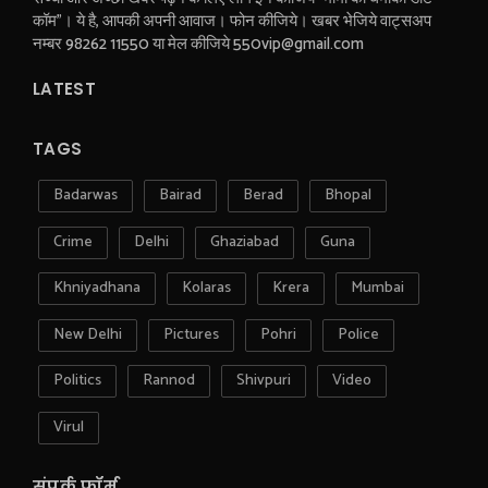
कॉम"। ये है, आपकी अपनी आवाज। फोन कीजिये। खबर भेजिये वाट्सअप
नम्बर 98262 11550 या मेल कीजिये 550vip@gmail.com
LATEST
TAGS
Badarwas
Bairad
Berad
Bhopal
Crime
Delhi
Ghaziabad
Guna
Khniyadhana
Kolaras
Krera
Mumbai
New Delhi
Pictures
Pohri
Police
Politics
Rannod
Shivpuri
Video
Virul
संपर्क फ़ॉर्म