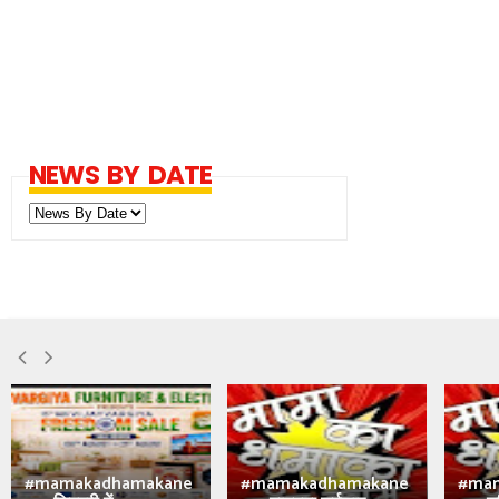
NEWS BY DATE
#mamakadhamakane
#mamakadhamakane
#ma