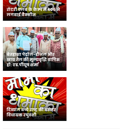
रोटरी क्लब के केम्प में 406 ने
लगवाई वैक्सीन
बेतहाशा पेट्रोल-डीजल और
खाद्य तेल की मूल्यवृद्धि वापिस
हो: एड.पीयूष शर्मा
दिव्यांग बच्चे राष्ट्र की धरोहर :
विधायक रघुवंशी