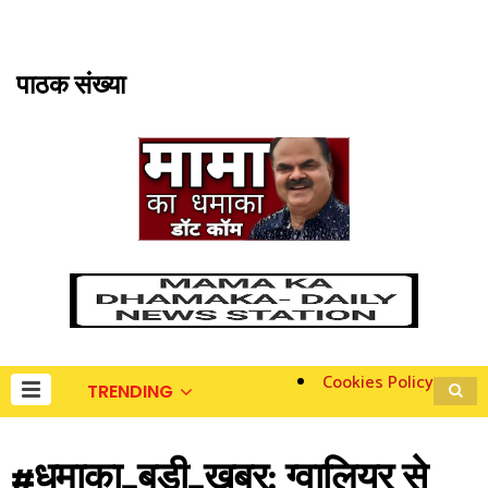
पाठक संख्या
Cookies Policy
TRENDING
#धमाका_बड़ी_खबर: ग्वालियर से