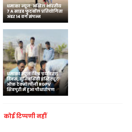
धमाका न्यूज: अखिल भारतीय
7 A साइड फुटबॉल प्रतियोगिता
अंडर 14 वर्ग संपन्न
धमाका न्यूज: विश्व पर्यावरण
दिवस, युनिवर्सिटी इंस्टिट्यूट
ऑफ़ टेक्नोलॉजी RGPV
शिवपुरी में हुआ पौधारोपण
कोई टिप्पणी नहीं