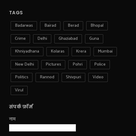
TAGS
Badarwas
Bairad
Berad
Bhopal
Crime
Delhi
Ghaziabad
Guna
Khniyadhana
Kolaras
Krera
Mumbai
New Delhi
Pictures
Pohri
Police
Politics
Rannod
Shivpuri
Video
Virul
संपर्क फ़ॉर्म
नाम