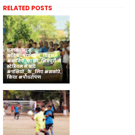
RELATED POSTS
धमाका न्यूज:
#विश्व_पर्यावरण_दिवस,
#भाविप_शाखा_शिवपुरी ने
स्टेडियम में बांटे
#पक्षियों_के_लिए #सकोरे,
किया #पौधरोपण