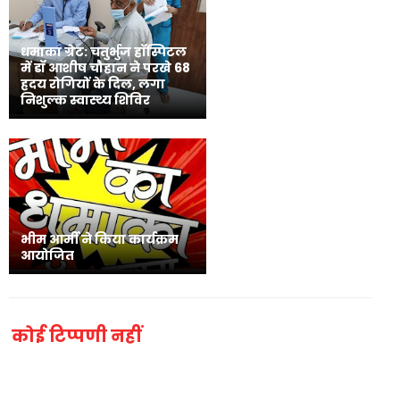
धमाका ग्रेट: चतुर्भुज हॉस्पिटल
में डॉ आशीष चौहान ने परखे 68
ह्रदय रोगियों के दिल, लगा
निशुल्क स्वास्थ्य शिविर
भीम आर्मी ने किया कार्यक्रम
आयोजित
कोई टिप्पणी नहीं