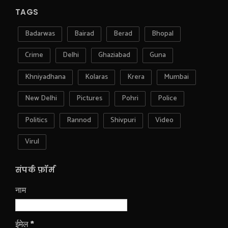
TAGS
Badarwas
Bairad
Berad
Bhopal
Crime
Delhi
Ghaziabad
Guna
Khniyadhana
Kolaras
Krera
Mumbai
New Delhi
Pictures
Pohri
Police
Politics
Rannod
Shivpuri
Video
Virul
संपर्क फ़ॉर्म
नाम
ईमेल
*