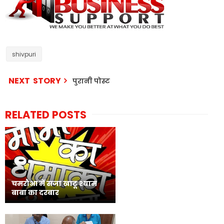
shivpuri
NEXT STORY
पुरानी पोस्ट
RELATED POSTS
चमरौआ में सजा खाटू श्याम
बाबा का दरबार