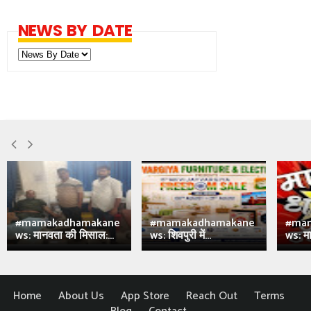
NEWS BY DATE
#mamakadhamakane
#mamakadhamakane
#ma
ws: मानवता की मिसाल:...
ws: शिवपुरी में...
ws: मा
Home
About Us
App Store
Reach Out
Terms