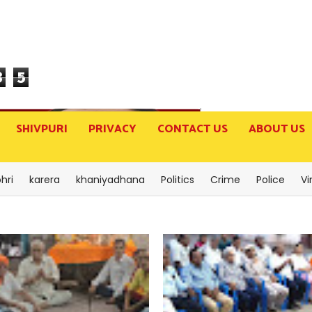
3
5
SHIVPURI
PRIVACY
CONTACT US
ABOUT US
hri
karera
khaniyadhana
Politics
Crime
Police
Vi