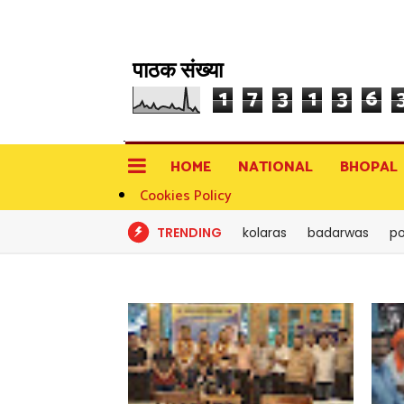
पाठक संख्या
1
7
3
1
3
6
HOME
NATIONAL
BHOPAL
Cookies Policy
TRENDING
kolaras
badarwas
po