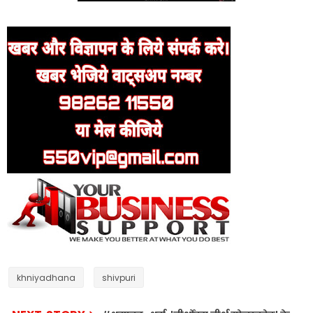
khniyadhana
shivpuri