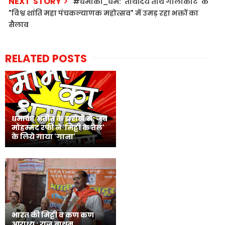
NEXT STORY
#धमाका_धर्म: 'तीर्थोदय तीर्थ गोलाकोट' के
"विश्व शांति महा पंचकल्याणक महोत्सव" में उमड़ रहा भक्तों का
सैलाव
RELATED POSTS
धमाका अतीत के झरोखे से: जब
मोहम्मद रफी ने 'मिट्टी के तेल'
के लिये गाया 'गाना'
भारत की मिट्टी व कण कण
आराध्य : राजू बाथम