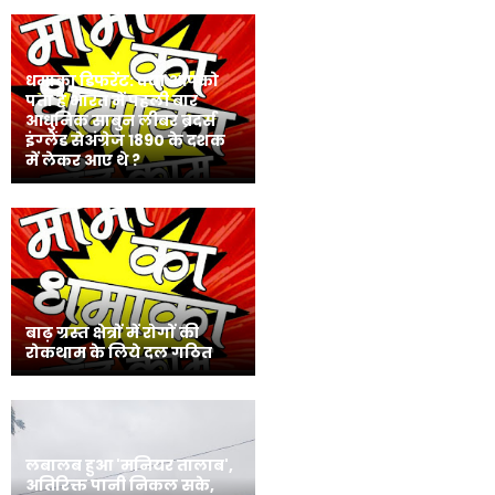
धमाका डिफरेंट: क्या आपको
पता है भारत में पहली बार
आधुनिक साबुन लीबर ब्रदर्स
इंग्‍लैंड सेअंग्रेज 1890 के दशक
में लेकर आए थे ?
बाढ़ ग्रस्त क्षेत्रों में रोगों की
रोकथाम के लिये दल गठित
लबालब हुआ 'मनियर तालाब',
अतिरिक्त पानी निकल सके,