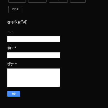
Virul
संपर्क फ़ॉर्म
नाम
ईमेल
*
संदेश
*