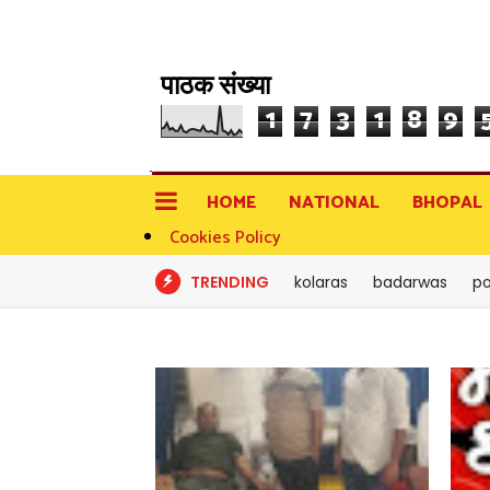
पाठक संख्या
1
7
3
1
8
9
HOME
NATIONAL
BHOPAL
Cookies Policy
TRENDING
kolaras
badarwas
po