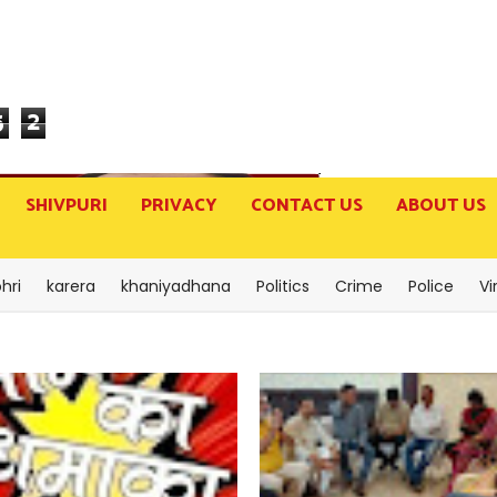
5
2
SHIVPURI
PRIVACY
CONTACT US
ABOUT US
hri
karera
khaniyadhana
Politics
Crime
Police
Vi