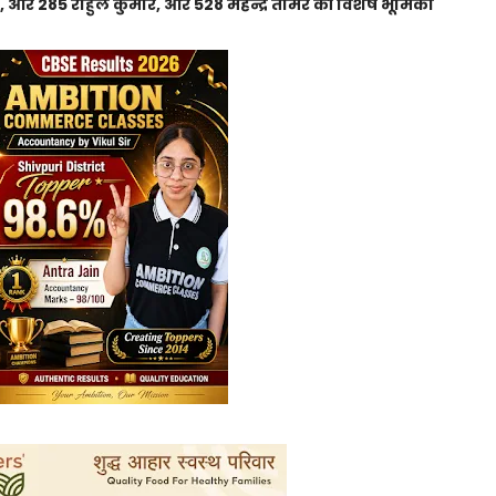
 आर 285 राहुल कुमार, आर 528 महेन्द्र तोमर की विशेष भूमिका