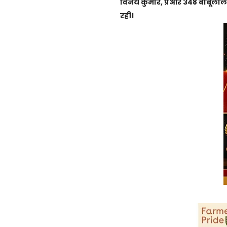
विनय कुमार, प्रआर 348 बाबूलाल,
रही।