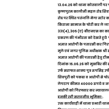
13.04.26 को थाना कोतवाली पर फरिय
कृष्णपुरम कालौनी महल रोड शिवपुर
रोड पर स्थित पतंजलि मेगा स्टोर
किराना सामान के चोरी कर ले जाने 
331(4),305 (ए) बीएनएस का काय
प्रकरण की गंभीरता को देखते हुये 
अज्ञात आरोपी के पतारसी कर गिरफ्
मुले एवं नगर पुलिस अधीक्षक श्री स
अज्ञात आरोपी की पतारसी हेतु टी
दिनांक 15.06.26 को मुखबिर की 
उर्फ सराफत शाक्य पुत्र रुपसिह उर
शिवपुरी को पकडा व आरोपी से च
लेपटाप कीमत 40000 रुपये व नगदी
आरोपी को गिरफ्तार कर न्यायालय
इनकी रही सराहनीय भूमिकाः
.
उक्त कार्यवाही में थाना प्रभारी था