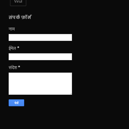
Virul
संपर्क फ़ॉर्म
नाम
ईमेल
*
संदेश
*