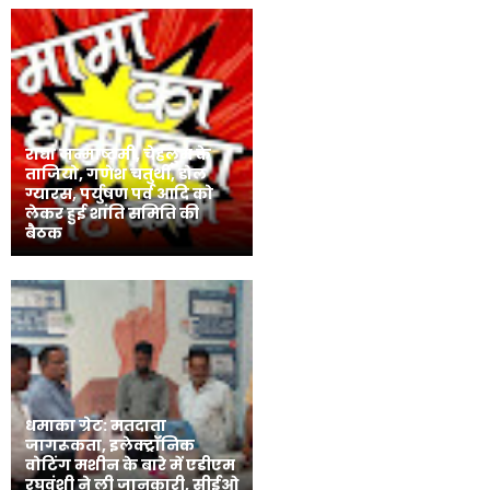
राधा जन्माष्टमी, चेहलुम के
ताजियो, गणेश चतुर्थी, डोल
ग्यारस, पर्युषण पर्व आदि को
लेकर हुई शांति समिति की
बैठक
धमाका ग्रेट: मतदाता
जागरूकता, इलेक्ट्रॉनिक
वोटिंग मशीन के बारे में एडीएम
रघुवंशी ने ली जानकारी, सीईओ