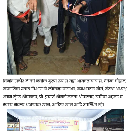
विनोद राठौर ने की जबकि मुख्य रूप से यहां भागवताचार्य डॉ. देवेन्द्र चौहान,
सामाजिक न्याय विभाग से लोकेन्द्र पाराशर, रामअवतार मौर्य, संस्था अध्यक्ष
श्याम सुंदर श्रीवास्तव, प्रो. इंचार्ज श्रीमती ममता श्रीवास्तव, रफीक अहमद व
स्टाफ सदस्य अशफाक खांन, आरिफ खांन आदि उपस्थित रहे।