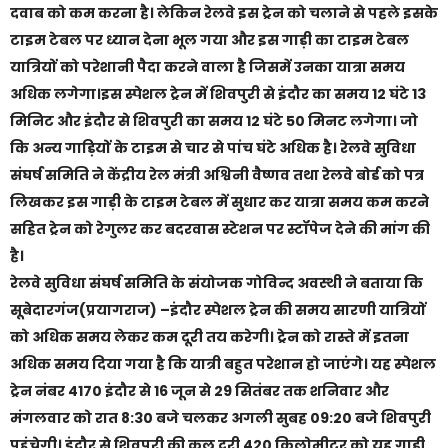
दवाब को कम करना है। लेकिन रेलवे इस ट्रेन को चलाने से पहले इसके
टाइम टेबल पर ध्यान देना भूल गया और इस गाड़ी का टाइम टेबल
यात्रियों को परेशानी पैदा करने वाला है जिसमें उनका यात्रा समय
अधिक लगेगा।इस स्पेशल ट्रेन में शिवपुरी से इंदौर का समय 12 घंटे 13
मिनिट और इंदौर से शिवपुरी का समय 12 घंटे 50 मिनट लगेगा। जो
कि अन्य गाड़ियों के टाइम से चार से पांच घंटे अधिक है। रेलवे सुविधा
संघर्ष समिति ने केंद्रीय रेल मंत्री अश्विनी वैष्णव तथा रेलवे बोर्ड को पत्र
लिखकर इस गाड़ी के टाइम टेबल में सुधार कर यात्रा समय कम करने
सहित ट्रेन को रेगुलर कर बदरवास स्टेशन पर स्टॉपेज देने की मांग की
है।
रेलवे सुविधा संघर्ष समिति के संयोजक गोविन्द अवस्थी ने बताया कि
सूबेदारगंज(प्रयागराज) –इंदौर स्पेशल ट्रेन की समय सारणी यात्रियों
को अधिक समय लेकर कम दूरी तय करेगी। ट्रेन को रास्ते में इतना
अधिक समय दिया गया है कि यात्री बहुत परेशान हो जाएंगे। यह स्पेशल
ट्रेन नंबर 4170 इंदौर से 16 जून से 29 सितंबर तक शनिवार और
मंगलवार को रात 8:30 बजे चलकर अगली सुबह 09:20 बजे शिवपुरी
पहुंचेगी। इंदौर से शिवपुरी की कुल दूरी 420 किलोमीटर को यह गाड़ी