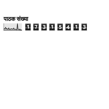
पाठक संख्या
1
7
3
1
5
4
1
3