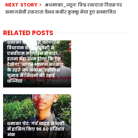
NEXT STORY
#धमाका_न्यूज: विश्व रक्तदाता दिवस पर
समाजसेवी रक्तदाता वैभव कबीर कुक्कू भैया हुए सम्मानित
RELATED POSTS
धमाका बड़ी खबर: कोलारस
विधायक वीरेंद्र रघुवंशी ने
एसडीएम कोलारस से कहा,
इतना बड़ा उधम होगा कि देश
देखेगा, आपने भाजपा सरकार
के रहते नप अध्यक्ष, उपाध्यक्ष
चुनाव में नियमो की उड़ाई
धज्जियां
धमाका ग्रेट: गर्व यादव ने 10वीं
में हासिल किए 96.60 प्रतिशत
अंक