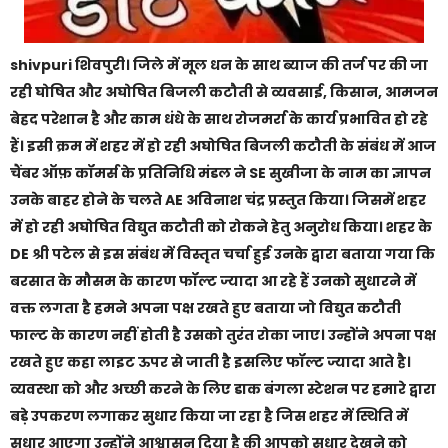
shivpuri शिवपुरी। जिले में मूल धन के साथ ब्याज की तर्ज पर की जा
रही घोषित और अघोषित बिजली कटौती से व्यवसाई, किसान, आमजन
बेहद परेशान है और काम धंधे के साथ रोजमर्रा के कार्य प्रभावित हो रहे
हैं। इसी क्रम में शहर में हो रही अघोषित बिजली कटौती के संबंध में आज
चैंबर ऑफ़ कॉमर्स के प्रतिनिधि मंडल ने SE सुखीजा के नाम का ज्ञापन
उनके बाहर होने के चलते AE अविनाश चंद्र प्रस्तुत किया। जिसमें शहर
में हो रही अघोषित विद्युत कटौती को रोकने हेतु अनुरोध किया। शहर के
DE श्री पटेल से इस संबंध में विस्तृत चर्चा हुई उनके द्वारा बताया गया कि
बरसात के मौसम के कारण फॉल्ट ज्यादा आ रहे हैं उनको सुधारने में
वक्त लगता है हमने अपना पक्ष रखते हुए बताया जो विद्युत कटौती
फाल्ट के कारण नहीं होती है उसको तुरंत रोका जाए। उन्होंने अपना पक्ष
रखते हुए कहा लाइट ऊपर से जाती है इसलिए फॉल्ट ज्यादा आते है।
व्यवस्था को और अच्छी करने के लिए डाक बंगला स्टेशन पर हमारे द्वारा
बड़े उपकरण लगाकर सुधार किया जा रहा है जिस शहर में स्थिति में
सुधार आएगा उन्होंने आश्वासन दिया है की आपको सुधार देखने को