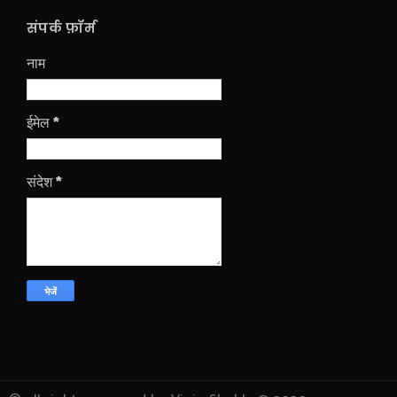
संपर्क फ़ॉर्म
नाम
ईमेल
*
संदेश
*