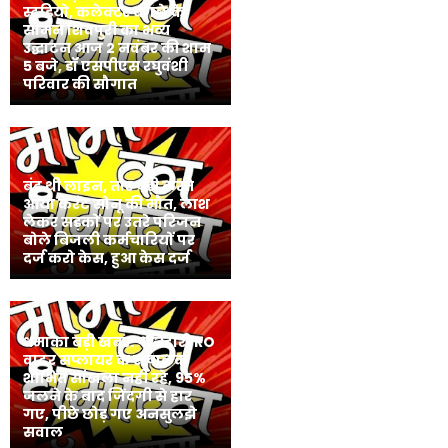
स्टूडियो, कलेक्टर बंगले के
सामने शिवपुरी का भव्य
उद्घाटन आज 2 नवंबर की शाम
5 बजे, डॉ एसपीएस रघुवंशी
परिवार की सौगात
बंद थी लाइन, तार घड़ी करते
आया करंट सोनू की मौत, लाश
लेकर सड़कों पर उतरे परिजन
बोले बिजली कर्मचारियों पर
दर्ज करो केस, हुआ केस दर्ज
धमाका बड़ी खबर: पनिहारी RO
वाटर सप्लायर के संचालक
शोभित सांखला नहीं रहे, 95%
जलने के बाद जिंदगी से हार
गए, पीछे छोड़ गए अनसुलझे
सवाल