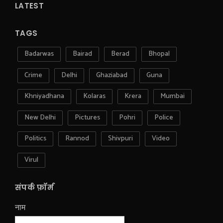
LATEST
TAGS
Badarwas
Bairad
Berad
Bhopal
Crime
Delhi
Ghaziabad
Guna
Khniyadhana
Kolaras
Krera
Mumbai
New Delhi
Pictures
Pohri
Police
Politics
Rannod
Shivpuri
Video
Virul
संपर्क फ़ॉर्म
नाम