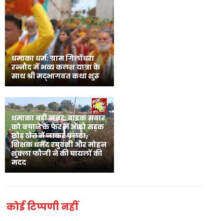
धमाका धर्म: ग्राम गिलोंधरा
रन्नौद में भव्य कलश यात्रा के
साथ श्री मद्भागवत कथा शुरू
धमाका बड़ी खबर: बाइक सवार
को बचाने के फेर में ऑटो सड़क
छोड़ खेत में जाकर पलटा,
शिक्षक धर्मेंद रघुवंशी और मोहन
शुक्ला फौजी ने की घायलों की
मदद
कोई टिप्पणी नहीं