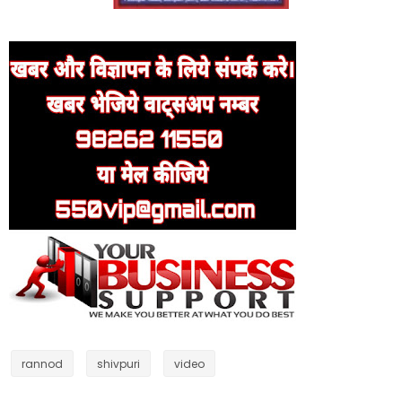
rannod
shivpuri
video