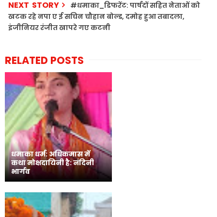
NEXT STORY
#धमाका_डिफरेंट: पार्षदों सहित नेताओं को
खटक रहे नपा ए ई सचिन चौहान बोल्ड, दमोह हुआ तबादला,
इंजीनियर रंजीत खापरे गए कटनी
RELATED POSTS
धमाका धर्म: अधिकमास में
कथा मोक्षदायिनी है: नंदिनी
भार्गव